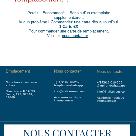
Perdu... Endommagé... Besoin d'un exemplaire
supplémentaire...
Aucun problème ! Commandez une carte dès aujourd'hui.
1 Carte €X
Pour commander une carte de remplacement,
Veuillez
nous contacter
.
Emplacement
Nous contacter
Nous contacter
Notre bureau est situé
+(34)919-010-259
+(34)919-010-259
à Ibiza
téléphone/whatsapp
téléphone/whatsapp
Diseminado P 19 NS
info@inalicenses.com
info@inalicenses.com
Jesus, 192, 07849,
07849
Académie nautique
Académie nautique
internationale
internationale
NOUS CONTACTER