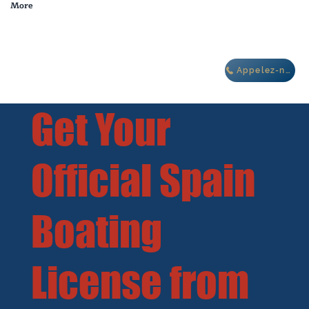
More
dans le complexe de
villas Oasis IBIZA
Appelez-nous
Get Your
Official Spain
Boating
License from