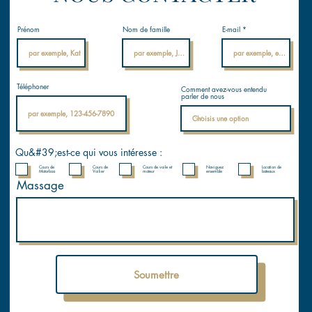
Prénom
Nom de famille
E-mail
Téléphoner
Comment avez-vous entendu
parler de nous
Qu&#39;est-ce qui vous intéresse :
Cours de
Cours de
Cours de voile et
Naviguez
Location de
Motorboa
Voilier
moteur
ensemble
bateaux
Massage
Soumettre