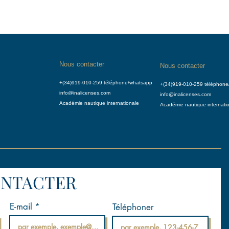
Nous contacter
Nous contacter
+(34)919-010-259 téléphone/whatsapp
+(34)919-010-259 téléphon
info@inalicenses.com
info@inalicenses.com
Académie nautique internationale
Académie nautique internati
ONTACTER
E-mail
Téléphoner