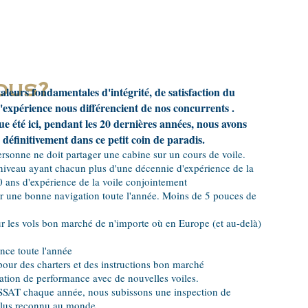
ous?
leurs fondamentales d'intégrité, de satisfaction du
 d'expérience nous différencient de nos concurrents
.
e été ici, pendant les 20 dernières années, nous avons
 définitivement dans ce petit coin de paradis.
onne ne doit partager une cabine sur un cours de voile.
 niveau ayant chacun plus d'une décennie d'expérience de la
0 ans d'expérience de la voile conjointement
r une bonne navigation toute l'année. Moins de 5 pouces de
ur les vols bon marché de n'importe où en Europe (et au-delà)
nce toute l'année
pour des charters et des instructions bon marché
ation de performance avec de nouvelles voiles.
ISSAT chaque année, nous subissons une inspection de
plus reconnu au monde.