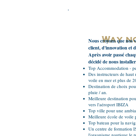
Way n
Nous croyons que nos va
client, d'innovation et
Après avoir passé chaqu
décidé de nous installer
Top Accommodation - pers
Des instructeurs de haut
voile en mer et plus de 2
Destination de choix pou
pluie / an.
Meilleure destination po
vers l'aéroport IBIZA
Top ville pour une ambia
Meilleure école de voile 
Top bateau pour la navig
Un centre de formation 
l'organisme nautique le 