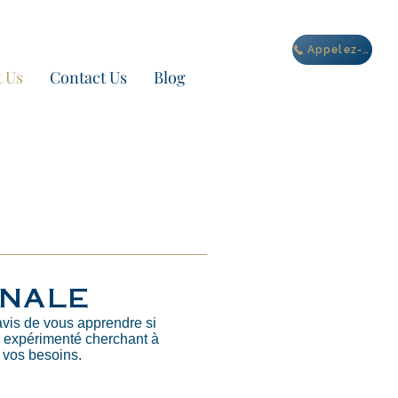
IBIZA
Appelez-nous
 Us
Contact Us
Blog
onale
vis de vous apprendre si
l expérimenté cherchant à
 vos besoins.