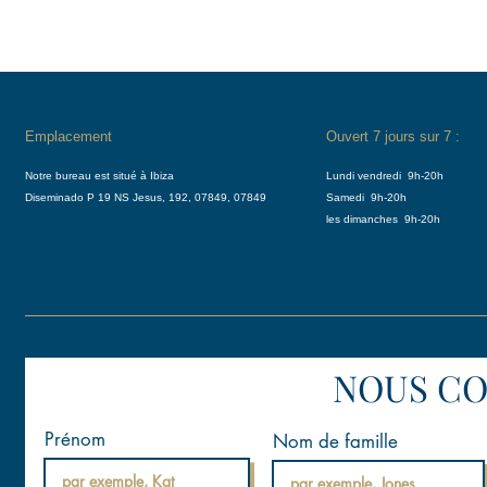
Emplacement
Ouvert 7 jours sur 7 :
Notre bureau est situé à Ibiza
Lundi vendredi
9h-20h
Diseminado P 19 NS Jesus, 192, 07849, 07849
Samedi
9h-20h
les dimanches
9h-20h
NOUS C
Prénom
Nom de famille