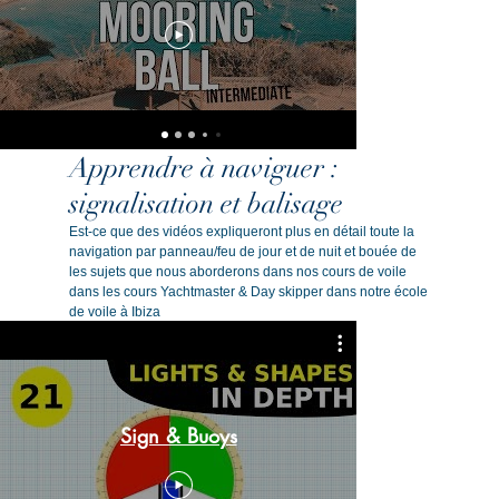
Apprendre à naviguer :
signalisation et balisage
Est-ce que des vidéos expliqueront plus en détail toute la
navigation par panneau/feu de jour et de nuit et bouée de
les sujets que nous aborderons dans nos cours de voile
dans les cours Yachtmaster & Day skipper dans notre école
de voile à Ibiza
Rule 34
Sign & Buoys
Warning
Sig