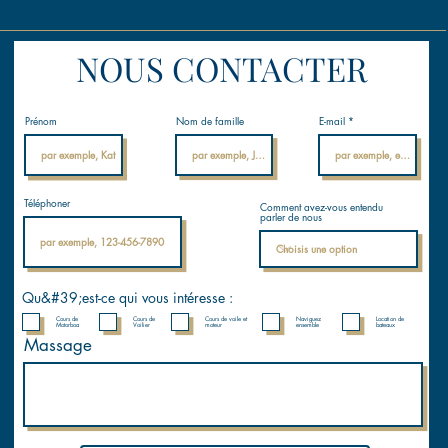
NOUS CONTACTER
Prénom
Nom de famille
E-mail
Téléphoner
Comment avez-vous entendu
parler de nous
Qu&#39;est-ce qui vous intéresse :
Cours de
Cours de
Cours de voile et
Naviguez
Location de
Motorboa
Voilier
moteur
ensemble
bateaux
Massage