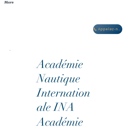
More
dans le complexe de
villas Oasis IBIZA
Appelez-nous
Académie
Nautique
Internation
ale INA
Académie