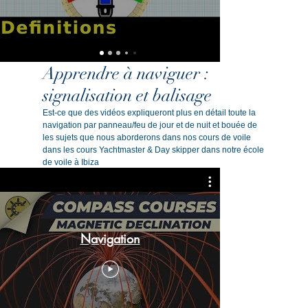
Apprendre à naviguer :
signalisation et balisage
Est-ce que des vidéos expliqueront plus en détail toute la
navigation par panneau/feu de jour et de nuit et bouée de
les sujets que nous aborderons dans nos cours de voile
dans les cours Yachtmaster & Day skipper dans notre école
de voile à Ibiza
Navigation
5 Positio