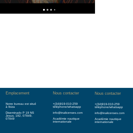
Emplacement
Nous contacter
Nous contacter
Notre bureau est situé
+(34)919-010-259
+(34)919-010-259
à Ibiza
téléphone/whatsapp
téléphone/whatsapp
Diseminado P 19 NS
info@inalicenses.com
info@inalicenses.com
Jesus, 192, 07849,
07849
Académie nautique
Académie nautique
internationale
internationale