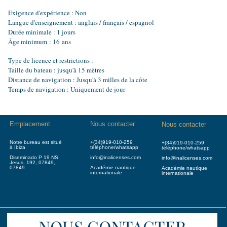
Exigence d'expérience : Non
Langue d'enseignement : anglais / français / espagnol
Durée minimale : 1 jours
Âge minimum : 16 ans
Type de licence et restrictions :
Taille du bateau : jusqu'à 15 mètres
Distance de navigation : Jusqu'à 3 milles de la côte
Temps de navigation : Uniquement de jour
Emplacement
Nous contacter
Nous contacter
Notre bureau est situé
+(34)919-010-259
+(34)919-010-259
à Ibiza
téléphone/whatsapp
téléphone/whatsapp
Diseminado P 19 NS
info@inalicenses.com
info@inalicenses.com
Jesus, 192, 07849,
07849
Académie nautique
Académie nautique
internationale
internationale
NOUS CONTACTER