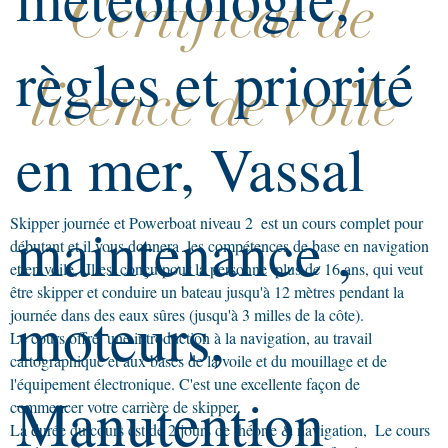
Certificat de
règles et priorité
licence de voile
en mer, Vassal
Skipper journée et Powerboat niveau 2
est un cours complet pour
maintenance ,
débutant et il vous donnera
les compétences de base en navigation
et en voile,
Il est conçu pour la personne
plus de 16 ans, qui veut
être skipper et conduire un bateau jusqu'à 12 mètres pendant la
moteurs,
journée dans des eaux sûres (jusqu'à 3 milles de la côte).
Le cours offre
une introduction à la navigation, au travail
cartographique et aux bases de la voile et du mouillage et de
l'équipement électronique. C'est une excellente façon de
Manutention
commencer votre carrière de skipper.
La durée du cours est de 2 jours de théorie & navigation,
Le cours