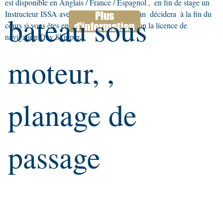
est disponible en Anglais / France / Espagnol ,
en fin de stage un
Instructeur ISSA avec un Yachtmaster Ocean
décidera
à la fin du
Plus
bateau sous
cours si vous êtes en mesure d'obtenir ou non la licence de
d'information
navigation Day Skipper.
moteur, ,
planage de
passage