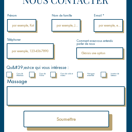
Prénom
Nom de famille
E-mail
Téléphoner
Comment avez-vous entendu
parler de nous
Qu&#39;est-ce qui vous intéresse :
Cours de
Cours de
Cours de voile et
Naviguez
Location de
Motorboa
Voilier
moteur
ensemble
bateaux
Massage
Soumettre