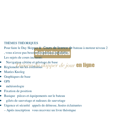
THÈMES THÉORIQUES
Pour faire le Day Skipper &
bateau à moteur niveau 2
Cours de licence de
Contactez-nous
, vous n'avez pas besoin d'expérience préalable.
Les sujets de cours incluent:
​
Navigation côtière et pilotage de base
en ligne
Théorie
du skipper de jour
Règlement sur les collisions
Marées Knoleg
Graphiques de base
GPS
météorologie
Fixation de position
Basique
pièces et équipements sur le bateau
gilets de sauvetage et radeaux de sauvetage
Urgence et sécurité
appels de détresse, fusées éclairantes
– Après inscription
vous recevrez un livre théorique