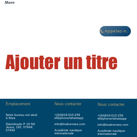
More
dans le complexe de
villas Oasis IBIZA
Appelez-nous
Ajouter un titre
Emplacement
Nous contacter
Nous contacter
Notre bureau est situé
+(34)919-010-259
+(34)919-010-259
à Ibiza
téléphone/whatsapp
téléphone/whatsapp
Diseminado P 19 NS
info@inalicenses.com
info@inalicenses.com
Jesus, 192, 07849,
07849
Académie nautique
Académie nautique
internationale
internationale