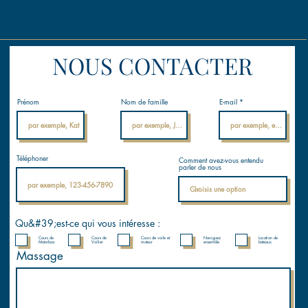
NOUS CONTACTER
Prénom
Nom de famille
E-mail
Téléphoner
Comment avez-vous entendu
parler de nous
Qu&#39;est-ce qui vous intéresse :
Cours de
Cours de
Cours de voile et
Naviguez
Location de
Motorboa
Voilier
moteur
ensemble
bateaux
Massage