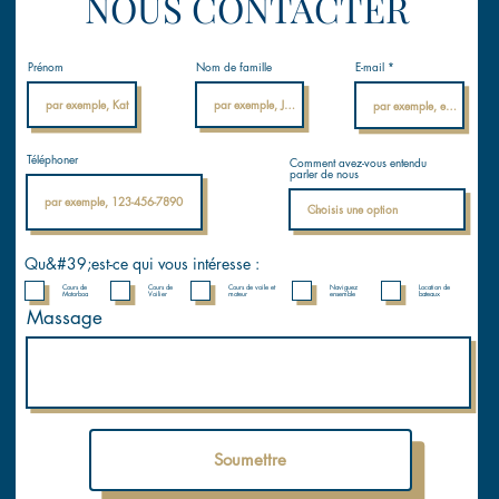
NOUS CONTACTER
Prénom
Nom de famille
E-mail
Téléphoner
Comment avez-vous entendu
parler de nous
Qu&#39;est-ce qui vous intéresse :
Cours de
Cours de
Cours de voile et
Naviguez
Location de
Motorboa
Voilier
moteur
ensemble
bateaux
Massage
Soumettre