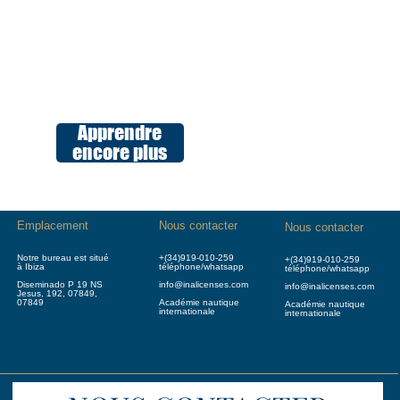
Apprendre
encore plus
Emplacement
Nous contacter
Nous contacter
Notre bureau est situé
+(34)919-010-259
+(34)919-010-259
à Ibiza
téléphone/whatsapp
téléphone/whatsapp
Diseminado P 19 NS
info@inalicenses.com
info@inalicenses.com
Jesus, 192, 07849,
07849
Académie nautique
Académie nautique
internationale
internationale