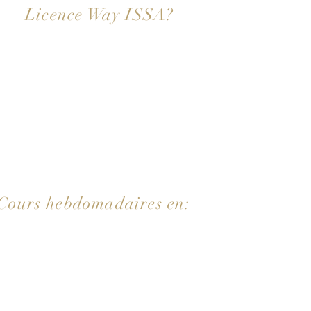
Licence Way ISSA?
Les licences de maître de l'ISSA peuvent être vérifiées en ligne
données internationale.
An
fra
Les licences de yacht ISSA sont reconnues dans le monde entie
aux licences nationales qui ne sont reconnues que dans le pays 
Les certificats de bateau ISSA sont approuvés par les compagni
gla
nça
d'assurance du monde entier.
Les licences de navigation ISSA sont basées sur des méthodes
Cours hebdomadaires en:
modernes et sont donc beaucoup plus rapides à obtenir.
is
is
Des travaux dans le monde entier vous attendent dans l'industr
des licences commerciales ISSA.